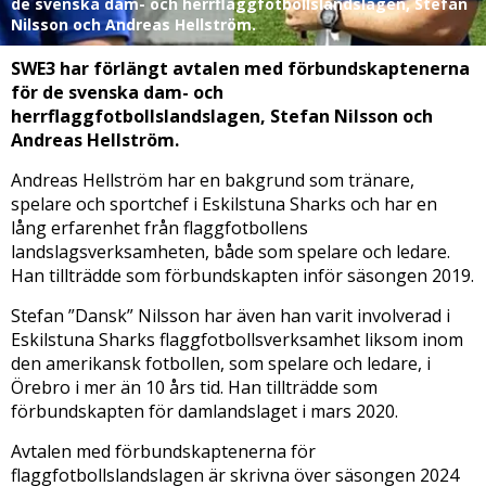
de svenska dam- och herrflaggfotbollslandslagen, Stefan
Nilsson och Andreas Hellström.
SWE3 har förlängt avtalen med förbundskaptenerna
för de svenska dam- och
herrflaggfotbollslandslagen, Stefan Nilsson och
Andreas Hellström.
Andreas Hellström har en bakgrund som tränare,
spelare och sportchef i Eskilstuna Sharks och har en
lång erfarenhet från flaggfotbollens
landslagsverksamheten, både som spelare och ledare.
Han tillträdde som förbundskapten inför säsongen 2019.
Stefan ”Dansk” Nilsson har även han varit involverad i
Eskilstuna Sharks flaggfotbollsverksamhet liksom inom
den amerikansk fotbollen, som spelare och ledare, i
Örebro i mer än 10 års tid. Han tillträdde som
förbundskapten för damlandslaget i mars 2020.
Avtalen med förbundskaptenerna för
flaggfotbollslandslagen är skrivna över säsongen 2024