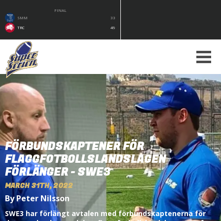
FINAL
SMM
33
TRC
49
FÖRBUNDSKAPTENER FÖR
FLAGGFOTBOLLSLANDSLAGEN
FÖRLÄNGER - SWE3
MARCH 31TH, 2022
By Peter Nilsson
SWE3 har förlängt avtalen med förbundskaptenerna för