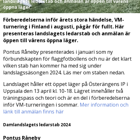
landslagets ledarstab och anmälan är öppen till vårens
öppna läger.
Förberedelserna inför årets stora händelse, VM-
turnering i Finland i augusti, pågår för fullt. Här
presenteras landslagets ledarstab och anmälan är
öppen till vårens öppna läger.
Pontus Råneby presenterades i januari som ny
förbundskapten för flaggfotbollens och nu är det klart
vilken stab han kommer ha med sig under
landslagssäsongen 2024. Läs mer om staben nedan.
Landslaget håller ett öppet läger på Österängens IP i
Uppsala den 13 april kl. 10-18. Lägret innehåller två
träningspass och teori och är en del i förberedelserna
inför VM-turneringen i sommar.
Mer information och
länk till anmälan finns här
Damlandslagets ledarstab 2024
Pontus Råneby