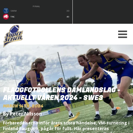
FINAL
SMM
33
TRC
49
FLAGGFOTBOLLENS DAMLANDSLAG -
AKTUELLT VÅREN 2024 - SWE3
MARCH 14TH, 2024
By Peter Nilsson
Förberedelserna inför årets stora händelse, VM-turnering i
Finland i augusti, pågår för fullt. Här presenteras