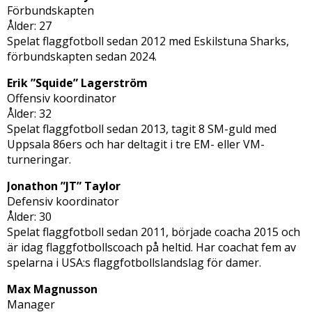
Förbundskapten
Ålder: 27
Spelat flaggfotboll sedan 2012 med Eskilstuna Sharks,
förbundskapten sedan 2024.
Erik ”Squide” Lagerström
Offensiv koordinator
Ålder: 32
Spelat flaggfotboll sedan 2013, tagit 8 SM-guld med
Uppsala 86ers och har deltagit i tre EM- eller VM-
turneringar.
Jonathon ”JT” Taylor
Defensiv koordinator
Ålder: 30
Spelat flaggfotboll sedan 2011, började coacha 2015 och
är idag flaggfotbollscoach på heltid. Har coachat fem av
spelarna i USA:s flaggfotbollslandslag för damer.
Max Magnusson
Manager