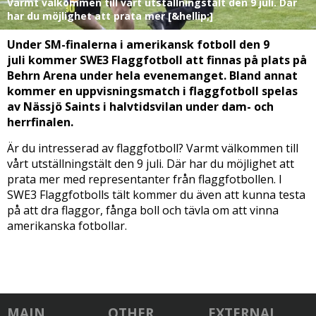
Varmt välkommen till vårt utställningstält den 9 juli. Där
har du möjlighet att prata mer [&hellip;]
Under SM-finalerna i amerikansk fotboll den 9
juli kommer SWE3 Flaggfotboll att finnas på plats på
Behrn Arena under hela evenemanget. Bland annat
kommer en uppvisningsmatch i flaggfotboll spelas
av Nässjö Saints i halvtidsvilan under dam- och
herrfinalen.
Är du intresserad av flaggfotboll? Varmt välkommen till
vårt utställningstält den 9 juli. Där har du möjlighet att
prata mer med representanter från flaggfotbollen. I
SWE3 Flaggfotbolls tält kommer du även att kunna testa
på att dra flaggor, fånga boll och tävla om att vinna
amerikanska fotbollar.
MAIN
OTHER
EXTERNAL