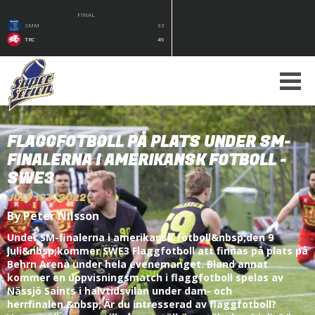
FINAL
SMM
33
TRC
49
FLAGGFOTBOLL PÅ PLATS UNDER SM-
FINALERNA I AMERIKANSK FOTBOLL -
SWE3
JULY 1ST, 2022
By Peter Nilsson
Under SM-finalerna i amerikansk fotboll&nbsp;den 9
juli&nbsp;kommer SWE3 Flaggfotboll att finnas på plats på
Behrn Arena under hela evenemanget. Bland annat
kommer en uppvisningsmatch i flaggfotboll spelas av
Nässjö Saints i halvtidsvilan under dam- och
herrfinalen.&nbsp; Är du intresserad av flaggfotboll?