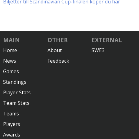
Biljetter till Scandinavian Cup-finalen köper du här
MAIN
OTHER
EXTERNAL
Home
About
SWE3
News
Feedback
Games
Standings
Player Stats
Team Stats
Teams
Players
Awards