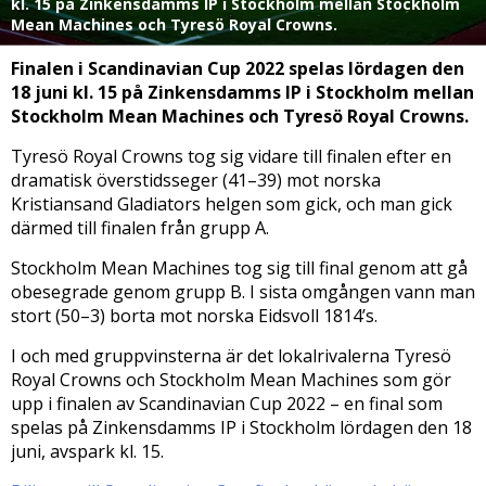
kl. 15 på Zinkensdamms IP i Stockholm mellan Stockholm
Mean Machines och Tyresö Royal Crowns.
Finalen i Scandinavian Cup 2022 spelas lördagen den
18 juni kl. 15 på Zinkensdamms IP i Stockholm mellan
Stockholm Mean Machines och Tyresö Royal Crowns.
Tyresö Royal Crowns tog sig vidare till finalen efter en
dramatisk överstidsseger (41–39) mot norska
Kristiansand Gladiators helgen som gick, och man gick
därmed till finalen från grupp A.
Stockholm Mean Machines tog sig till final genom att gå
obesegrade genom grupp B. I sista omgången vann man
stort (50–3) borta mot norska Eidsvoll 1814’s.
I och med gruppvinsterna är det lokalrivalerna Tyresö
Royal Crowns och Stockholm Mean Machines som gör
upp i finalen av Scandinavian Cup 2022 – en final som
spelas på Zinkensdamms IP i Stockholm lördagen den 18
juni, avspark kl. 15.