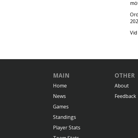
möt
Ord
202
Vid
MAIN
OTHER
Home
About
News
Feedback
Games
Standings
Player Stats