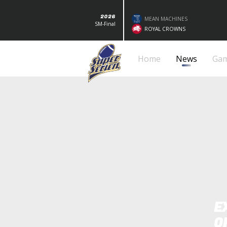
2026
MEAN MACHINES
SM-Final
ROYAL CROWNS
Home
News
Ga
E
O