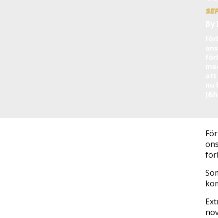
SE
By
För
ons
för
med
att
nu 
[&he
För
ons
för
Som
kom
Ext
nov