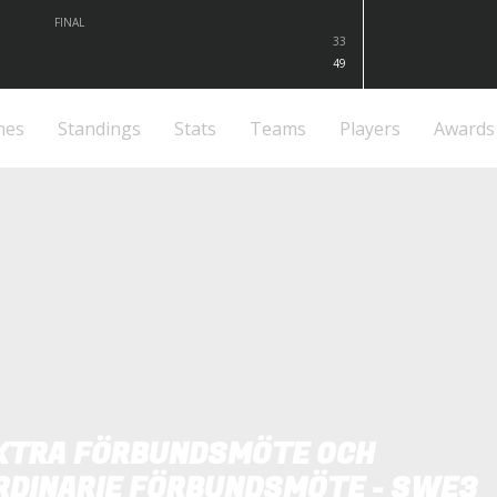
FINAL
33
49
mes
Standings
Stats
Teams
Players
Awards
XTRA FÖRBUNDSMÖTE OCH
RDINARIE FÖRBUNDSMÖTE - SWE3