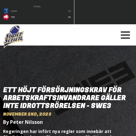
FINAL
SMM
33
TRC
49
ETT HÖJT FÖRSÖRJNINGSKRAV FÖR
ARBETSKRAFTSINVANDRARE GÄLLER
INTE IDROTTSRÖRELSEN - SWE3
NOVEMBER 2ND, 2023
By Peter Nilsson
Regeringen har infört nya regler som innebär att