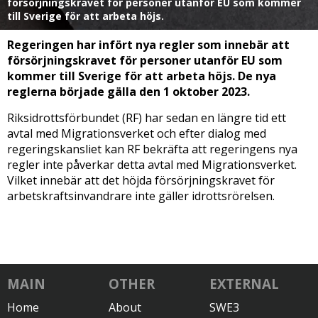
försörjningskravet för personer utanför EU som kommer
till Sverige för att arbeta höjs.
Regeringen har infört nya regler som innebär att
försörjningskravet för personer utanför EU som
kommer till Sverige för att arbeta höjs. De nya
reglerna började gälla den 1 oktober 2023.
Riksidrottsförbundet (RF) har sedan en längre tid ett
avtal med Migrationsverket och efter dialog med
regeringskansliet kan RF bekräfta att regeringens nya
regler inte påverkar detta avtal med Migrationsverket.
Vilket innebär att det höjda försörjningskravet för
arbetskraftsinvandrare inte gäller idrottsrörelsen.
MAIN
OTHER
EXTERNAL
Home
About
SWE3