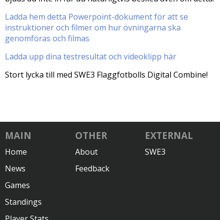
Ladda hem detta Powerpoint-dokument för att se
instruktioner och filmer om hur övningarna ska
genomföras och filmas
Ladda upp dina testresultat och videoklipp här
Stort lycka till med SWE3 Flaggfotbolls Digital Combine!
MAIN
OTHER
EXTERNAL
Home
About
SWE3
News
Feedback
Games
Standings
Player Stats