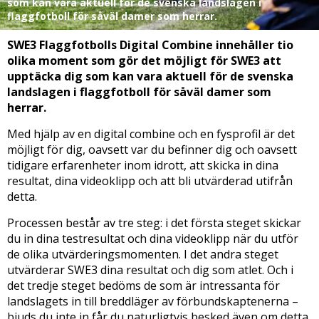
som kan vara aktuell för de svenska landslagen i
flaggfotboll för såväl damer som herrar.
SWE3 Flaggfotbolls Digital Combine innehåller tio
olika moment som gör det möjligt för SWE3 att
upptäcka dig som kan vara aktuell för de svenska
landslagen i flaggfotboll för såväl damer som
herrar.
Med hjälp av en digital combine och en fysprofil är det
möjligt för dig, oavsett var du befinner dig och oavsett
tidigare erfarenheter inom idrott, att skicka in dina
resultat, dina videoklipp och att bli utvärderad utifrån
detta.
Processen består av tre steg: i det första steget skickar
du in dina testresultat och dina videoklipp när du utför
de olika utvärderingsmomenten. I det andra steget
utvärderar SWE3 dina resultat och dig som atlet. Och i
det tredje steget bedöms de som är intressanta för
landslagets in till breddläger av förbundskaptenerna –
bjuds du inte in får du naturligtvis besked även om detta.