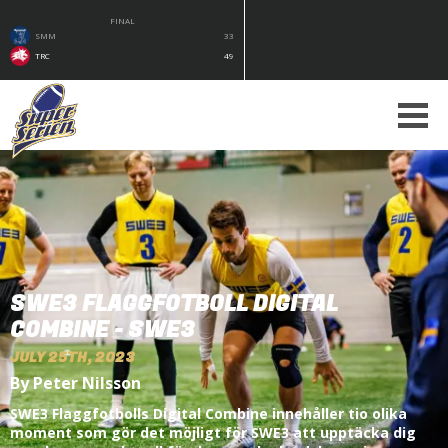
FINAL
SMM
33
TRC
49
SWE3 FLAGGFOTBOLL DIGITAL
COMBINE - SWE3
JULY 25TH, 2023
By Peter Nilsson
SWE3 Flaggfotbolls Digital Combine innehåller tio olika
moment som gör det möjligt för SWE3 att upptäcka dig