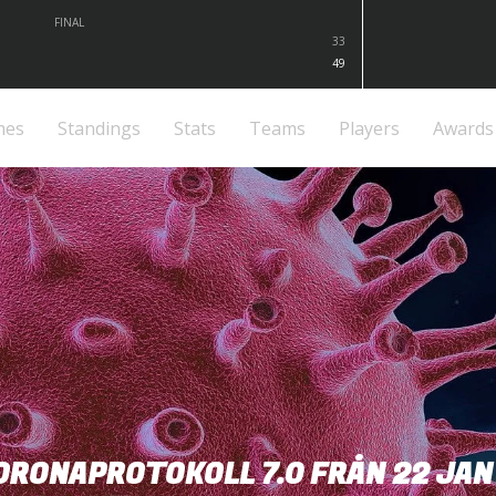
FINAL
33
49
mes
Standings
Stats
Teams
Players
Awards
ORONAPROTOKOLL 7.0 FRÅN 22 JAN