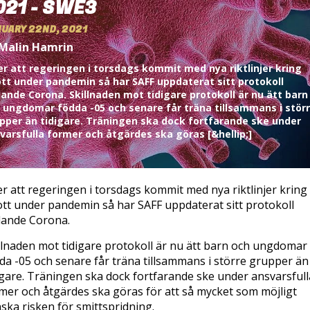
021 - SWE3
UARY 22ND, 2021
 Malin Hamrin
er att regeringen i torsdags kommit med nya riktlinjer kring
ott under pandemin så har SAFF uppdaterat sitt protokoll
lande Corona. Skillnaden mot tidigare protokoll är nu ätt barn
 ungdomar födda -05 och senare får träna tillsammans i stör
pper än tidigare. Träningen ska dock fortfarande ske under
varsfulla former och åtgärdes ska göras [&hellip;]
er att regeringen i torsdags kommit med nya riktlinjer kring
ott under pandemin så har SAFF uppdaterat sitt protokoll
lande Corona.
llnaden mot tidigare protokoll är nu ätt barn och ungdomar
da -05 och senare får träna tillsammans i större grupper än
igare. Träningen ska dock fortfarande ske under ansvarsfull
mer och åtgärdes ska göras för att så mycket som möjligt
ska risken för smittspridning.