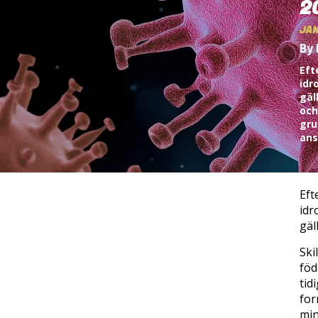
2
JAN
By
Eft
idr
gäl
och
gru
ans
Eft
idr
gäl
Ski
föd
tid
for
min