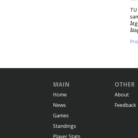
TU 
sam
åtg
ålä
Pro
MAIN
OTHER
Home
About
News
Feedback
Games
Standings
Player Stats