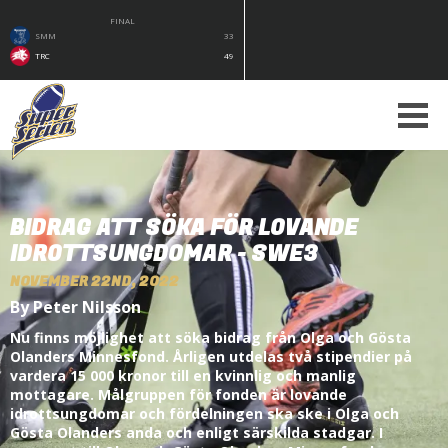
FINAL
SMM
33
TRC
49
BIDRAG ATT SÖKA FÖR LOVANDE
IDROTTSUNGDOMAR - SWE3
NOVEMBER 22ND, 2022
By Peter Nilsson
Nu finns möjlighet att söka bidrag från Olga och Gösta
Olanders Minnesfond. Årligen utdelas två stipendier på
vardera 15 000 kronor till en kvinnlig och manlig
mottagare. Målgruppen för fonden är lovande
idrottsungdomar och fördelningen ska ske i Olga och
Gösta Olanders anda och enligt särskilda stadgar. I