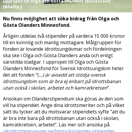
uppropet till Olga och Gösta Olanders Minnesfond
[&hellip;]
Nu finns möjlighet att söka bidrag från Olga och
Gösta Olanders Minnesfond.
Årligen utdelas två stipendier på vardera 15 000 kronor
till en kvinnlig och manlig mottagare. Målgruppen för
fonden är lovande idrottsungdomar och fördelningen
ska ske i Olga och Gösta Olanders anda och enligt
särskilda stadgar. I uppropet till Olga och Gösta
Olanders Minnesfond för Svensk Idrottsungdom heter
det att fonden ”(
…) är avsedd att stödja svensk
idrottsungdom som är bra ej enbart på idrottsbanan
utan också i skolan, arbetet och kamratkretsen
”.
Ansökan om Olanderstipendium ska göras av den som
vill ha stipendiet. Ange dina idrottsmeriter och på vilket
sätt du tycker att du motsvarar stipendiets syfte ”att du
är bra inte bara på idrottsbanan utan också i skolan,
kamratkretsen, arbetet”. Läs mer och ansöka på
riksidrottensvanner.se/historik/olander-stipendier