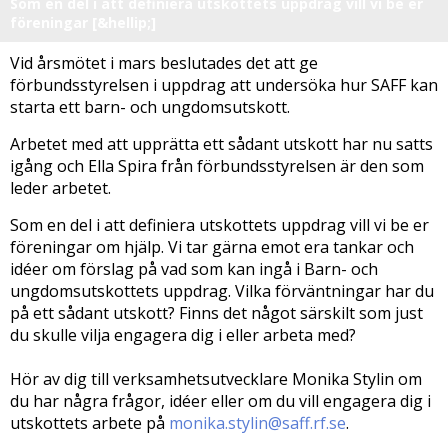
Som en del i att definiera utskottets uppdrag vill vi be er
föreningar [&hellip;]
Vid årsmötet i mars beslutades det att ge
förbundsstyrelsen i uppdrag att undersöka hur SAFF kan
starta ett barn- och ungdomsutskott.
Arbetet med att upprätta ett sådant utskott har nu satts
igång och Ella Spira från förbundsstyrelsen är den som
leder arbetet.
Som en del i att definiera utskottets uppdrag vill vi be er
föreningar om hjälp. Vi tar gärna emot era tankar och
idéer om förslag på vad som kan ingå i Barn- och
ungdomsutskottets uppdrag. Vilka förväntningar har du
på ett sådant utskott? Finns det något särskilt som just
du skulle vilja engagera dig i eller arbeta med?
Hör av dig till verksamhetsutvecklare Monika Stylin om
du har några frågor, idéer eller om du vill engagera dig i
utskottets arbete på
monika.stylin@saff.rf.se
.