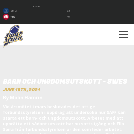
FINAL
SMM
33
TRC
49
BARN OCH UNGDOMSUTSKOTT - SWE3
JUNE 18TH, 2021
By Malin Hamrin
Vid årsmötet i mars beslutades det att ge
förbundsstyrelsen i uppdrag att undersöka hur SAFF kan
starta ett barn- och ungdomsutskott. Arbetet med att
upprätta ett sådant utskott har nu satts igång och Ella
Spira från förbundsstyrelsen är den som leder arbetet.