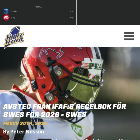
FINAL
SMM
33
TRC
49
AVSTEG FRÅN IFAF:S REGELBOK FÖR
SWE3 FÖR 2026 - SWE3
MARCH 30TH, 2026
By Peter Nilsson