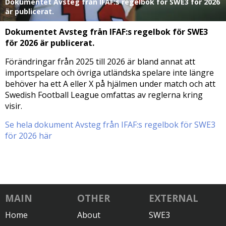
Dokumentet Avsteg från IFAF:s regelbok för SWE3 för 2026
är publicerat.
Dokumentet Avsteg från IFAF:s regelbok för SWE3
för 2026 är publicerat.
Förändringar från 2025 till 2026 är bland annat att
importspelare och övriga utländska spelare inte längre
behöver ha ett A eller X på hjälmen under match och att
Swedish Football League omfattas av reglerna kring
visir.
Se hela dokument Avsteg från IFAF:s regelbok för SWE3
för 2026
här
MAIN
OTHER
EXTERNAL
Home
About
SWE3