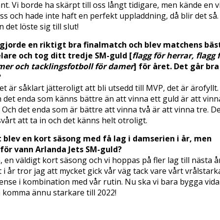
nt. Vi borde ha skärpt till oss långt tidigare, men kände en v
ss och hade inte haft en perfekt uppladdning, då blir det så.
 det löste sig till slut!
gjorde en riktigt bra finalmatch och blev matchens bäs
lare och tog ditt tredje SM-guld [
flagg för herrar, flagg 
er och tacklingsfotboll för damer
] för året. Det går bra
?
et är såklart jätteroligt att bli utsedd till MVP, det är ärofyllt.
 det enda som känns bättre än att vinna ett guld är att vinn
. Och det enda som är bättre att vinna två är att vinna tre. D
svårt att ta in och det känns helt otroligt.
 blev en kort säsong med få lag i damserien i år, men
för vann Arlanda Jets SM-guld?
a, en väldigt kort säsong och vi hoppas på fler lag till nästa å
t i år tror jag att mycket gick vår väg tack vare vårt vrålstark
ense i kombination med vår rutin. Nu ska vi bara bygga vida
 komma ännu starkare till 2022!