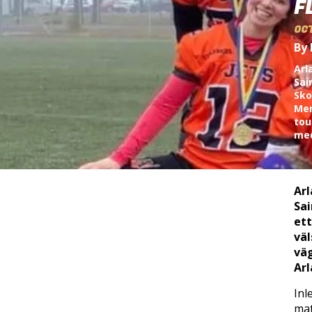
F
OCT
By 
Arl
Sai
Sko
Men
tou
med
Arl
Sai
ett
väl
väg
Arl
Inl
mat