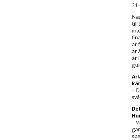
31–
Näs
til
int
fin
är 
är 
är 
gul
Arl
kä
– D
svå
Det
Hur
– V
gam
spe