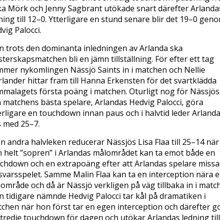
ka Mörk och Jenny Sagbrant utökade snart därefter Arlanda
ning till 12–0. Ytterligare en stund senare blir det 19–0 gen
vig Palocci.
 trots den dominanta inledningen av Arlanda ska
terskapsmatchen bli en jämn tillställning. För efter ett tag
mer nykomlingen Nässjö Saints in i matchen och Nellie
lander hittar fram till Hanna Erkensten för det svartklädda
malagets första poäng i matchen. Oturligt nog för Nässjös
 matchens bästa spelare, Arlandas Hedvig Palocci, göra
erligare en touchdown innan paus och i halvtid leder Arland
s med 25–7.
en andra halvleken reducerar Nässjös Lisa Flaa till 25–14 när
 helt ”sopren” i Arlandas målområdet kan ta emot både en
chdown och en extrapoäng efter att Arlandas spelare missat
svarsspelet. Samme Malin Flaa kan ta en interception nära 
område och då är Nässjö verkligen på väg tillbaka in i matc
 tidigare nämnde Hedvig Palocci tar kål på dramatiken i
chen när hon först tar en egen interception och därefter g
 tredje touchdown för dagen och utökar Arlandas ledning till