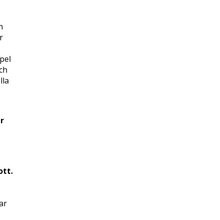
h
r
pel
och
lla
ur
ott.
ar