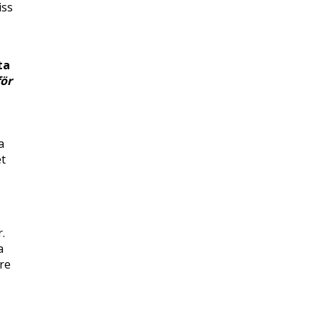
iss
ta
för
a
et
r.
a
re