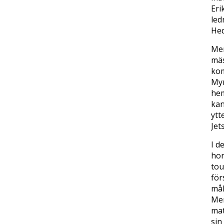
Eri
led
Hed
Men
mäs
kom
Myr
hem
kan
ytt
Jet
I d
hon
tou
för
mål
Men
mat
sin