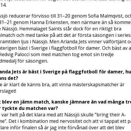
14.
sjö reducerar förvisso till 31–20 genom Sofia Malmqvist, oc
l 31–21 genom Hanna Erkensten, men närmare än så komme
e Nässjö. Hemmalaget Saints står dock för en riktigt bra
almatch och med tanke på att det är första säsongen i series
framtiden ljus i Nässjö. Men Arlanda Jets vinner välförtjänt 
återigen bäst i Sverige i flaggfotboll för damer. Och bäst av a
Hedvig Palocci som med matchen tog emot sin tredje
dmedalj för säsongen.
anda Jets är bäst i Sverige på flaggfotboll för damer, h
nns det?
e är klart de känns bra, att vinna mästerskapsmatcher är
rslaget!
 blev en jämn match, kanske jämnare än vad många tr
 tyckte du matchen var?
i var helt på det klara med att Nässjö skulle ”bring their A-
e”. Det i kombination med nervositet och att vi tappat ett p
lare inför finalen så är jag inte förvånad över att det blev