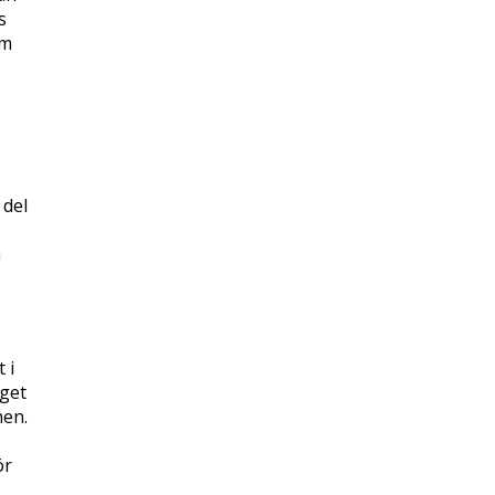
s
om
 del
a
 i
eget
hen.
ör