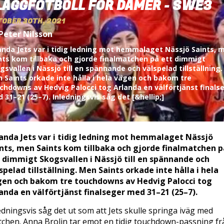
LAGGFOTBOLL FÖR DAMER - SWE3
OBER 30TH, 2021
Peter Nilsson
anda Jets var i tidig ledning mot hemmalaget Nässjö Saints, 
nts kom tillbaka och gjorde finalmatchen på ett dimmigt
gsvallen i Nässjö till en spännande och välspelad tillställning.
 Saints orkade inte hålla i hela vägen och bakom tre
chdowns av Hedvig Palocci tog Arlanda en välförtjänst finals
 31–21 (25–7). Inledningsvis såg det [&hellip;]
anda Jets var i tidig ledning mot hemmalaget Nässjö
nts, men Saints kom tillbaka och gjorde finalmatchen p
 dimmigt Skogsvallen i Nässjö till en spännande och
spelad tillställning. Men Saints orkade inte hålla i hela
en och bakom tre touchdowns av Hedvig Palocci tog
anda en välförtjänst finalseger med 31–21 (25–7).
edningsvis såg det ut som att Jets skulle springa iväg med
chen. Anna Brolin tar emot en tidig touchdown-passning fr