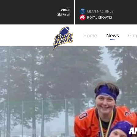
2026
MEAN MACHINES
SM-Final
ROYAL CROWNS
Home
News
Ga
A