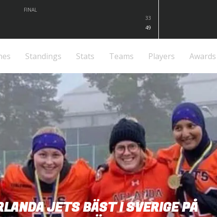
FINAL
33
49
mes
Standings
Stats
Teams
Players
Awards
RLANDA JETS BÄST I SVERIGE PÅ