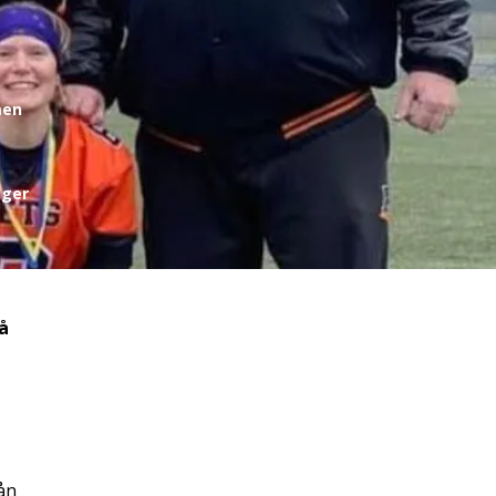
men
eger
å
ån