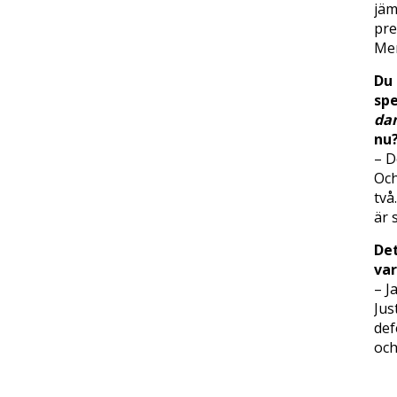
jäm
pre
Men
Du 
spe
dam
nu
– D
Och
två
är 
Det
var
– J
Jus
def
och