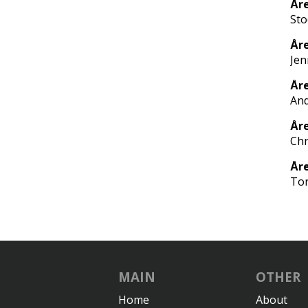
Åre
St
År
Jen
Åre
And
Åre
Chr
Åre
Tor
MAIN
OTHER
Home
About