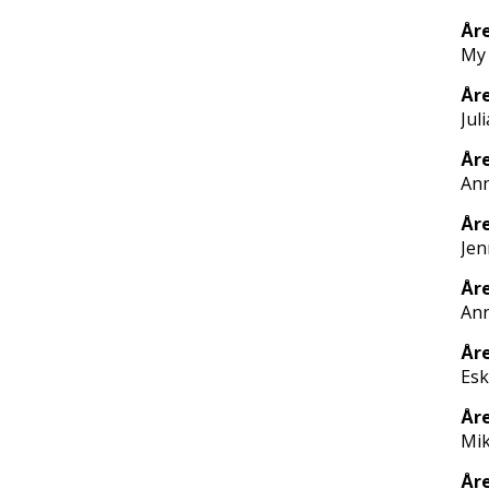
Åre
My 
Åre
Jul
Åre
Ann
Åre
Jen
År
Ann
Åre
Esk
År
Mik
Åre