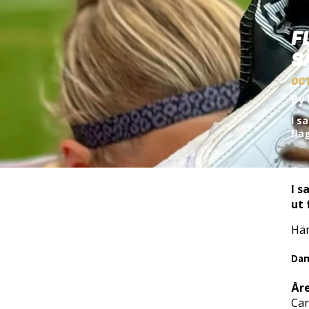
F
S
OC
By 
I s
fla
I s
ut 
Här
Da
År
Car