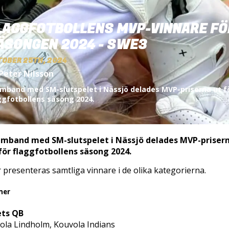
LAGGFOTBOLLENS MVP-VINNARE FÖ
ÄSONGEN 2024 - SWE3
TOBER 25TH, 2024
Peter Nilsson
amband med SM-slutspelet i Nässjö delades MVP-priserna ut f
ggfotbollens säsong 2024.
amband med SM-slutspelet i Nässjö delades MVP-priser
för flaggfotbollens säsong 2024.
 presenteras samtliga vinnare i de olika kategorierna.
mer
ets QB
ola Lindholm, Kouvola Indians