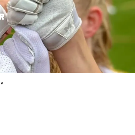
R
ör
na