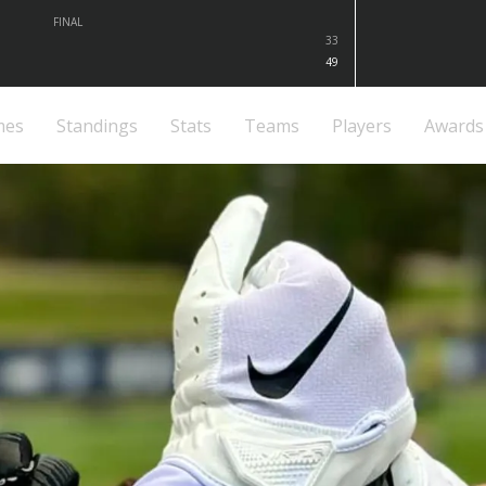
FINAL
33
49
mes
Standings
Stats
Teams
Players
Awards