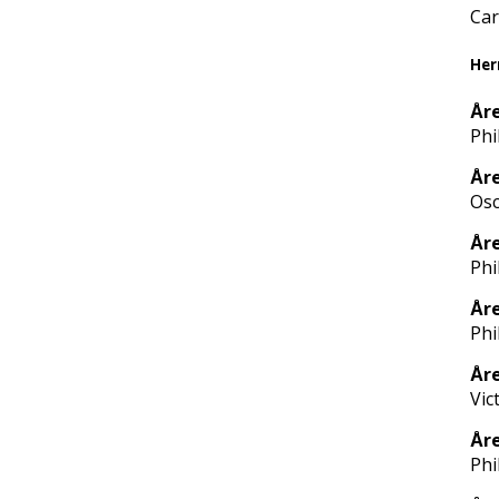
Car
Her
År
Phi
Åre
Osc
Åre
Phi
Åre
Phi
Åre
Vic
År
Phi