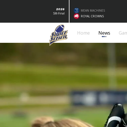
2026
MEAN MACHINES
SM-Final
ROYAL CROWNS
Home
News
Ga