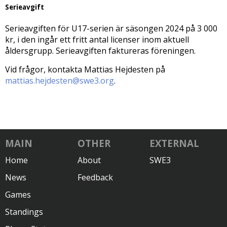
Serieavgift
Serieavgiften för U17-serien är säsongen 2024 på 3 000
kr, i den ingår ett fritt antal licenser inom aktuell
åldersgrupp. Serieavgiften faktureras föreningen.
Vid frågor, kontakta Mattias Hejdesten på
mattias.hejdesten@swe3.or
g
.
MAIN
OTHER
EXTERNAL
Home
About
SWE3
News
Feedback
Games
Standings