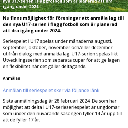
nya U17-serien i flaggfotboll som är planerad att dra
igång under 2024.
Nu finns möjlighet för föreningar att anmäla lag till
den nya U17-serien i flaggfotboll som är planerad
att dra igång under 2024.
Seriespelet i U17 spelas under månaderna augusti,
september, oktober, november och/eller december
utifrån dialog med anmälda lag. U17-serien spelas likt
Utvecklingsserien som separata cuper för att ge lagen
en flexibilitet när det gäller deltagande.
Anmälan
Anmälan till seriespelet sker via följande länk
Sista anmälningsdag är 28 februari 2024. De som har
möjlighet att delta i U17-serieseriespelet är ungdomar
som under den nuvarande säsongen fyller 14 år upp till
att de fyller 17 år.