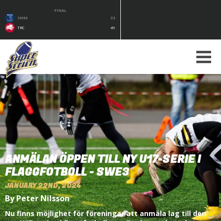
FINAL
SMM
33
TRC
49
ANMÄLAN ÖPPEN TILL NY U17-SERIE I
FLAGGFOTBOLL - SWE3
JANUARY 22ND, 2024
By Peter Nilsson
Nu finns möjlighet för föreningar att anmäla lag till den