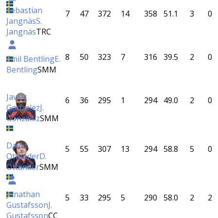
Sebastian
7
47
372
14
358
51.1
3
0
Jangnäs
S.
Jangnäs
TRC
8
50
323
7
316
39.5
2
0
Emil Bentling
E.
Bentling
SMM
Javier
6
36
295
1
294
49.0
2
0
Gonzalez
J.
Gonzalez
SMM
David
5
55
307
13
294
58.8
5
0
Ottander
D.
Ottander
SMM
Jonathan
5
33
295
5
290
58.0
2
2
Gustafsson
J.
Gustafsson
CC