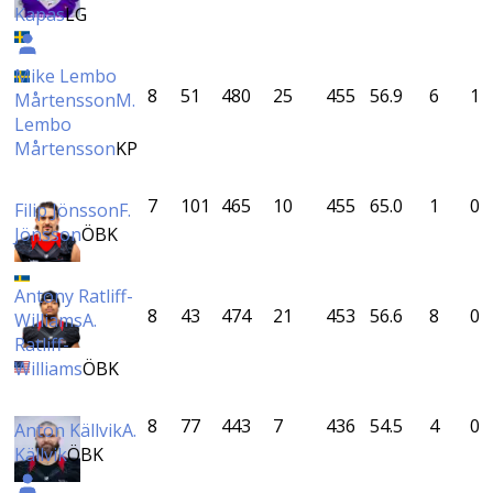
Kapas
LG
Mike Lembo
8
51
480
25
455
56.9
6
1
Mårtensson
M.
Lembo
Mårtensson
KP
7
101
465
10
455
65.0
1
0
Filip Jönsson
F.
Jönsson
ÖBK
Antony Ratliff-
8
43
474
21
453
56.6
8
0
Williams
A.
Ratliff-
Williams
ÖBK
8
77
443
7
436
54.5
4
0
Anton Källvik
A.
Källvik
ÖBK