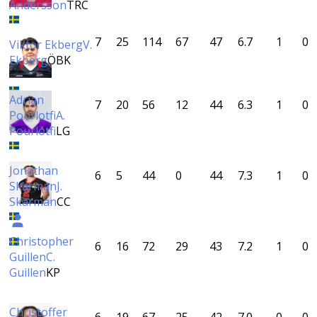
Andersson
TRC
7
25
114
67
47
6.7
1
0
Viktor Ekberg
V.
Ekberg
ÖBK
Adrian
7
20
56
12
44
6.3
1
0
Pourlotfi
A.
Pourlotfi
LG
Jonathan
6
5
44
0
44
7.3
1
0
Skarman
J.
Skarman
CC
Christopher
6
16
72
29
43
7.2
1
0
Guillen
C.
Guillen
KP
Christoffer