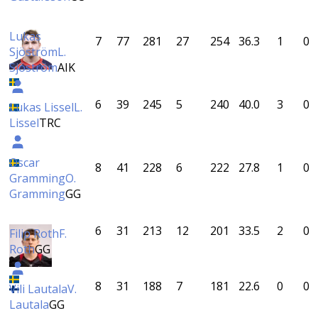
Lukas
7
77
281
27
254
36.3
1
0
Sjöström
L.
Sjöström
AIK
6
39
245
5
240
40.0
3
0
Lukas Lissel
L.
Lissel
TRC
Oscar
8
41
228
6
222
27.8
1
0
Gramming
O.
Gramming
GG
6
31
213
12
201
33.5
2
0
Filip Roth
F.
Roth
GG
8
31
188
7
181
22.6
0
0
Vili Lautala
V.
Lautala
GG