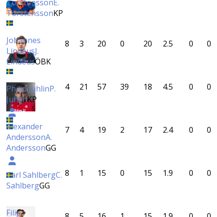
Torstensson
E.
Torstensson
KP
Johannes
8
3
20
0
20
2.5
0
0
Lindéus
J.
Lindéus
ÖBK
4
21
57
39
18
4.5
0
0
Philip Juhlin
P.
Juhlin
KP
Alexander
7
4
19
2
17
2.4
0
0
Andersson
A.
Andersson
GG
8
1
15
0
15
1.9
0
0
Carl Sahlberg
C.
Sahlberg
GG
Filip
8
5
16
1
15
1.9
0
0