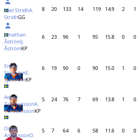
8
20
133
14
119
14.9
2
1
Axel Stridh
A.
Stridh
GG
Jonathan
6
23
96
1
95
15.8
0
0
Åström
J.
Åström
KP
Emilio
6
19
90
0
90
15.0
1
0
Sjöström
E.
Sjöström
KP
Adam
5
24
76
7
69
13.8
1
0
Torstensson
A.
Torstensson
KP
Oskar
5
7
64
6
58
11.6
0
0
Andersson
O.