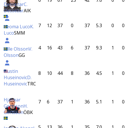
6
19
67
25
42
7.0
0
0
Dessezar
C.
Dessezar
AIK
7
12
37
0
37
5.3
0
0
Keoma Luco
K.
Luco
SMM
4
16
43
6
37
9.3
1
0
Ville Olsson
V.
Olsson
GG
Dustin
8
10
44
8
36
4.5
1
0
Huseinovic
D.
Huseinovic
TRC
Hjalmar
7
6
37
1
36
5.1
1
0
Gertsson
H.
Gertsson
ÖBK
5
13
36
1
35
7.0
1
0