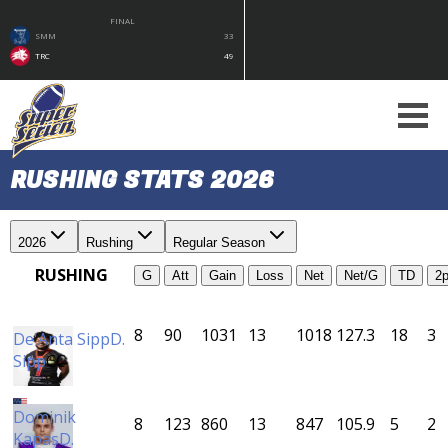
FINAL
SMM
33
TRC
49
RUSHING STATS 2026
2026
Rushing
Regular Season
RUSHING
G
Att
Gain
Loss
Net
Net/G
TD
2p
8
90
1031
13
1018
127.3
18
3
De'Anta Sipp
D.
Sipp
CC
Dominik
8
123
860
13
847
105.9
5
2
Kapas
D.