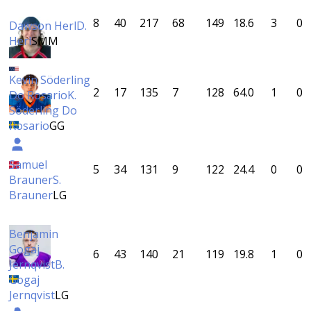
8
40
217
68
149
18.6
3
0
Dawson Herl
D.
Herl
SMM
Kevin Söderling
2
17
135
7
128
64.0
1
0
Do Rosario
K.
Söderling Do
Rosario
GG
Samuel
5
34
131
9
122
24.4
0
0
Brauner
S.
Brauner
LG
Benjamin
Gogaj
6
43
140
21
119
19.8
1
0
Jernqvist
B.
Gogaj
Jernqvist
LG