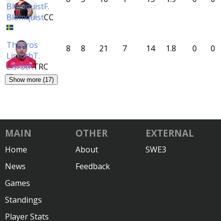
Blomquist
F.
Blomquist
CC
Thedros
8
8
21
7
14
1.8
0
0
Lisroth
T.
Lisroth
TRC
Show more (17)
MAIN
OTHER
EXTERNAL
Home
About
SWE3
News
Feedback
Games
Standings
Player Stats