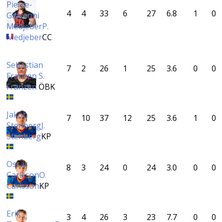
Pierre-
4
4
33
6
27
6.8
1
0
Giovanni
Medjeber
P.
Medjeber
CC
Sebastian
7
2
26
1
25
3.6
0
0
Franzen
S.
Franzen
ÖBK
Jakob
7
10
37
12
25
3.6
1
0
Stenberg
J.
Stenberg
KP
Oscar
8
3
24
0
24
3.0
0
0
Carlsson
O.
Carlsson
KP
Erik
3
4
26
3
23
7.7
0
0