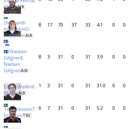
Joshua Akena
J.
Akena
AIK
Oleksandr
8
17
70
37
33
4.1
0
0
Voloshkin
O.
Voloshkin
AIK
Ed Nielsen
8
3
31
0
31
3.9
0
0
Gillgren
E.
Nielsen
Gillgren
AIK
1
3
31
0
31
31.0
0
0
Edgar Wallén
E.
Wallén
AIK
6
7
31
0
31
5.2
0
0
Ted Eriksson
T.
Eriksson
TRC