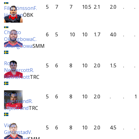
5
7
7
10.5
2.1
2.0
.
.
Filip Jönsson
F.
Jönsson
ÖBK
Christo
6
5
10
10
1.7
4.0
.
.
Okungbowa
C.
Okungbowa
SMM
Rory
5
6
8
10
2.0
1.5
.
.
Nethercott
R.
Nethercott
TRC
Richard
5
6
8
10
2.0
.
.
1
Liljestrand
R.
Liljestrand
TRC
Vidar
5
6
8
10
2.0
4.5
.
.
Gjermstad
V.