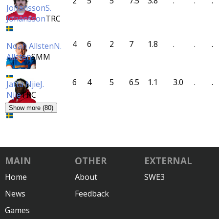
2
5
5
7.5
3.8
.
.
.
Johansson
S.
Johansson
TRC
4
6
2
7
1.8
.
.
.
Noah Allsten
N.
Allsten
SMM
6
4
5
6.5
1.1
3.0
.
.
Jatta Njie
J.
Njie
TRC
Show more (80)
MAIN
OTHER
EXTERNAL
Home
About
SWE3
News
Feedback
Games