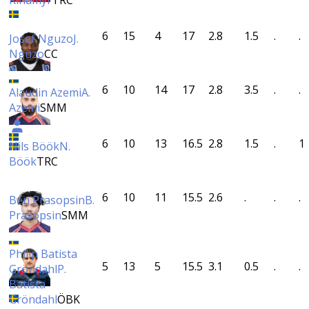
Rindmyr
TRC
6
15
4
17
2.8
1.5
.
.
Josef Nguzo
J.
Nguzo
CC
6
10
14
17
2.8
3.5
.
.
Alaudin Azemi
A.
Azemi
SMM
6
10
13
16.5
2.8
1.5
.
1
Nils Böök
N.
Böök
TRC
6
10
11
15.5
2.6
.
.
.
Ben Prasopsin
B.
Prasopsin
SMM
Philip Batista
5
13
5
15.5
3.1
0.5
.
.
Gröndahl
P.
Batista
Gröndahl
ÖBK