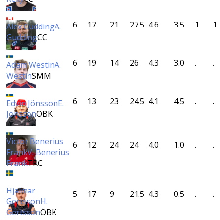
6
17
21
27.5
4.6
3.5
1
1
Alex Gudding
A.
Gudding
CC
6
19
14
26
4.3
3.0
.
.
Adam Westin
A.
Westin
SMM
6
13
23
24.5
4.1
4.5
.
.
Edvin Jönsson
E.
Jönsson
ÖBK
Victor Benerius
6
12
24
24
4.0
1.0
.
.
Frank
V. Benerius
Frank
TRC
Hjalmar
5
17
9
21.5
4.3
0.5
.
.
Gertsson
H.
Gertsson
ÖBK