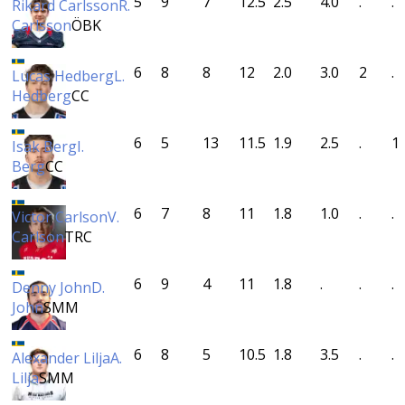
5
9
7
12.5
2.5
4.0
.
.
Rikard Carlsson
R.
Carlsson
ÖBK
6
8
8
12
2.0
3.0
2
.
Lucas Hedberg
L.
Hedberg
CC
6
5
13
11.5
1.9
2.5
.
1
Isak Berg
I.
Berg
CC
6
7
8
11
1.8
1.0
.
.
Victor Carlson
V.
Carlson
TRC
6
9
4
11
1.8
.
.
.
Denny John
D.
John
SMM
6
8
5
10.5
1.8
3.5
.
.
Alexander Lilja
A.
Lilja
SMM