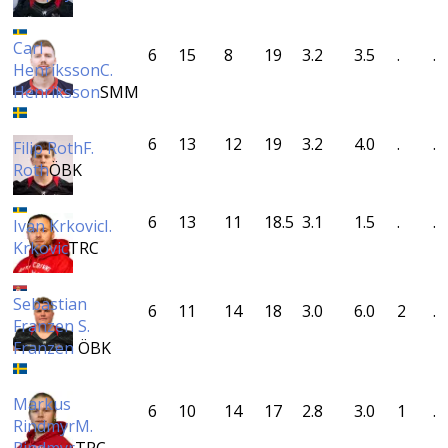
Carl
6
15
8
19
3.2
3.5
.
.
Henriksson
C.
Henriksson
SMM
6
13
12
19
3.2
4.0
.
.
Filip Roth
F.
Roth
ÖBK
6
13
11
18.5
3.1
1.5
.
.
Ivan Krkovic
I.
Krkovic
TRC
Sebastian
6
11
14
18
3.0
6.0
2
.
Franzen
S.
Franzen
ÖBK
Markus
6
10
14
17
2.8
3.0
1
.
Rindmyr
M.