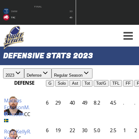
FINAL
SMM
33
TRC
49
DEFENSIVE STATS 2023
2023
Defense
Regular Season
DEFENSE
G
Solo
Ast
Tot
Tot/G
TFL
FF
Mattias
6
29
40
49
8.2
4.5
.
.
Eriksson
M.
Eriksson
CC
6
19
22
30
5.0
2.5
1
2
Rory Kelly
R.
Kelly
CC