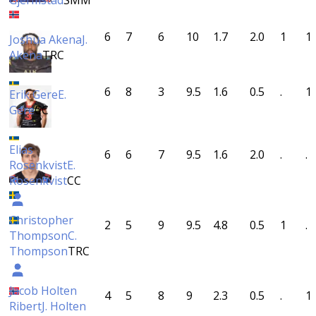
Gjermstad
SMM
6
7
6
10
1.7
2.0
1
1
Joshua Akena
J.
Akena
TRC
6
8
3
9.5
1.6
0.5
.
1
Erik Gere
E.
Gere
CC
Elias
6
6
7
9.5
1.6
2.0
.
.
Rosenkvist
E.
Rosenkvist
CC
Christopher
2
5
9
9.5
4.8
0.5
1
.
Thompson
C.
Thompson
TRC
Jacob Holten
4
5
8
9
2.3
0.5
.
1
Ribert
J. Holten