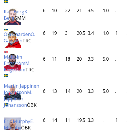
6
10
22
21
3.5
1.0
.
.
Karl Berg
K.
Berg
SMM
6
19
3
20.5
3.4
1.0
1
.
Ola Gaarden
O.
Gaarden
TRC
Malcolm
6
11
18
20
3.3
5.0
.
.
Engström
M.
Engström
TRC
Martin Jäppinen
6
13
14
20
3.3
5.0
.
.
Johansson
M.
Jäppinen
Johansson
ÖBK
6
14
11
19.5
3.3
.
1
.
Eric Murphy
E.
Murphy
ÖBK