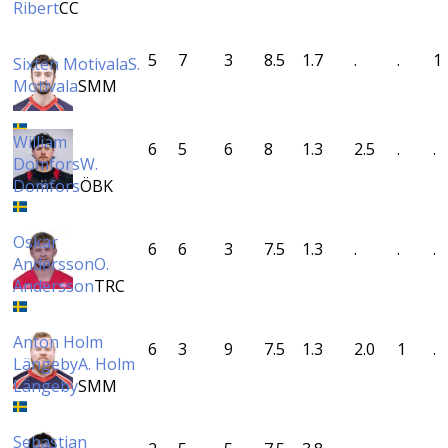
Ribert
CC
5
7
3
8.5
1.7
.
.
1
Sixten Motivala
S.
Motivala
SMM
William
6
5
6
8
1.3
2.5
.
.
Domfors
W.
Domfors
ÖBK
Oskar
6
6
3
7.5
1.3
.
.
.
Andersson
O.
Andersson
TRC
Anton Holm
6
3
9
7.5
1.3
2.0
1
.
Längeby
A. Holm
Längeby
SMM
Sebastian