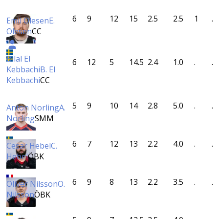
6
9
12
15
2.5
2.5
1
.
Emil Olesen
E.
Olesen
CC
Bilal El
6
12
5
14.5
2.4
1.0
.
.
Kebbachi
B. El
Kebbachi
CC
5
9
10
14
2.8
5.0
.
.
Anton Norling
A.
Norling
SMM
6
7
12
13
2.2
4.0
.
.
Cesar Hebel
C.
Hebel
ÖBK
6
9
8
13
2.2
3.5
.
.
Oliver Nilsson
O.
Nilsson
ÖBK